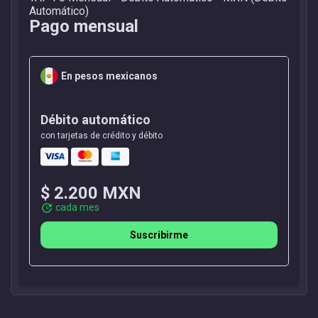
Automático)
Pago mensual
En pesos mexicanos
Débito
automático
con tarjetas de crédito y débito
Mastercard
amex
Visa
$ 2.200 MXN
cada mes
update
Suscribirme