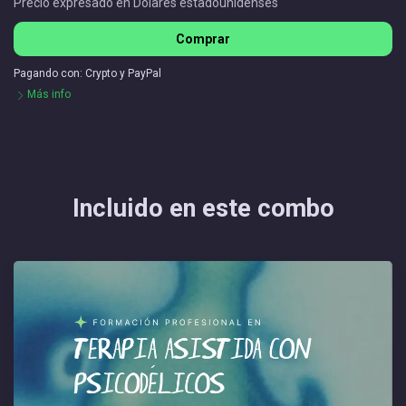
Precio expresado en Dólares estadounidenses
Comprar
Pagando con:
Crypto
y
PayPal
Más info
2 Cuotas - Formación IV - Extranjeros
Comprar
Incluido en este combo