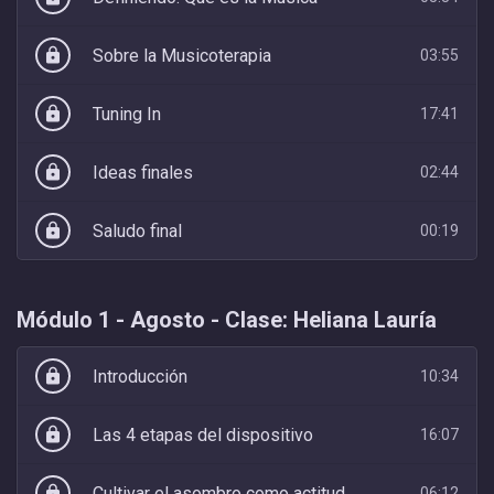
Sobre la Musicoterapia
lock
03:55
Tuning In
lock
17:41
Ideas finales
lock
02:44
Saludo final
lock
00:19
Módulo 1 - Agosto - Clase: Heliana Lauría
Introducción
lock
10:34
Las 4 etapas del dispositivo
lock
16:07
Cultivar el asombro como actitud
lock
06:12