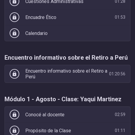
Cuestiones Administrativas
lock
01:28
Encuadre Ético
lock
01:53
Calendario
lock
Encuentro informativo sobre el Retiro a Perú
Encuentro informativo sobre el Retiro a
lock
01:20:56
Perú
Módulo 1 - Agosto - Clase: Yaqui Martinez
Conocé al docente
lock
02:59
Propósito de la Clase
lock
01:11