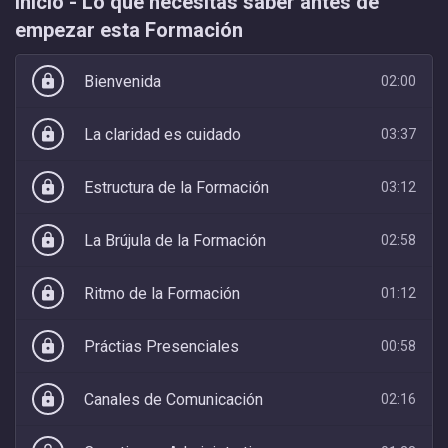
Inicio - Lo que necesitás saber antes de
empezar esta Formación
Bienvenida
lock
02:00
La claridad es cuidado
lock
03:37
Estructura de la Formación
lock
03:12
La Brújula de la Formación
lock
02:58
Ritmo de la Formación
lock
01:12
Práctias Presenciales
lock
00:58
Canales de Comunicación
lock
02:16