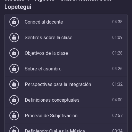
Lopetegui
Conocé al docente
lock
04:38
Sentires sobre la clase
lock
01:09
Objetivos de la clase
lock
01:28
Sobre el asombro
lock
04:26
Perspectivas para la integración
lock
01:32
Definiciones conceptuales
lock
04:00
Proceso de Subjetivación
lock
02:57
Definiendo: Qué es la Música
lock
03:34