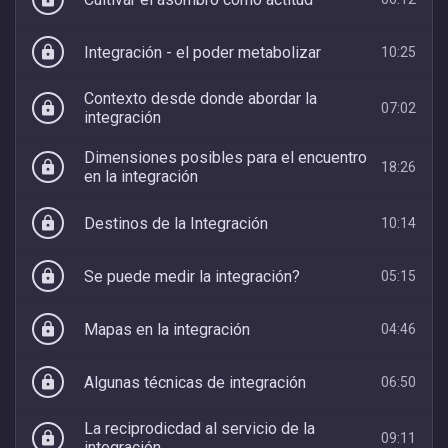
Integración - el poder metabolizar
lock
10:25
Contexto desde donde abordar la
lock
07:02
integración
Dimensiones posibles para el encuentro
lock
18:26
en la integración
Destinos de la Integración
lock
10:14
Se puede medir la integración?
lock
05:15
Mapas en la integración
lock
04:46
Algunas técnicas de integración
lock
06:50
La reciprodicdad al servicio de la
lock
09:11
integración