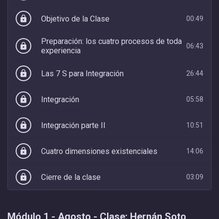
Objetivo de la Clase
lock
00:49
Preparación: los cuatro procesos de toda
lock
06:43
experiencia
Las 7 S para Integración
lock
26:44
Integración
lock
05:58
Integración parte II
lock
10:51
Cuatro dimensiones existenciales
lock
14:06
Cierre de la clase
lock
03:09
Módulo 1 - Agosto - Clase: Hernán Soto