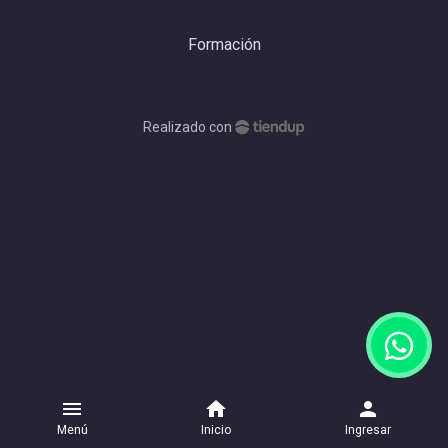
Formación
Realizado con
menu
home
person
Menú
Inicio
Ingresar